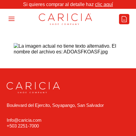
Si quieres comprar al detalle haz
clic aquí
a
Boulevard del Ejercito, Soyapango, San Salvador
Info@caricia.com
+503 2251-7000