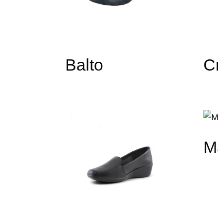
Balto
Cr
M