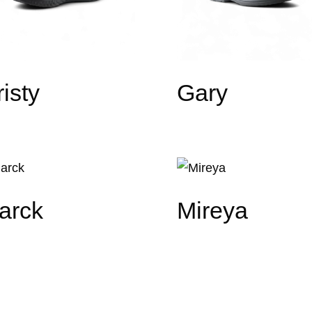
isty
Gary
arck
Mireya