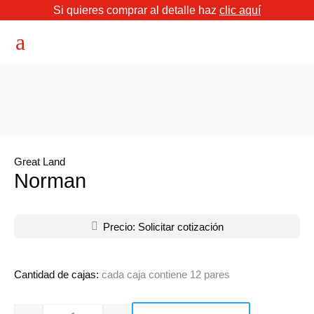
Si quieres comprar al detalle haz
clic aquí
a
Great Land
Norman

Precio: Solicitar cotización
Cantidad de cajas:
cada caja contiene 12 pares