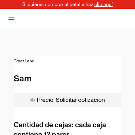
Si quieres comprar al detalle haz
clic aquí
a
Great Land
Sam
Precio: Solicitar cotización

Cantidad de cajas:
cada caja
contiene 12 pares