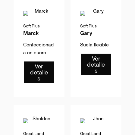
Soft Plus
Soft Plus
Marck
Gary
Confeccionad
Suela flexible
a en cuero
Ver
detalle
Ver
s
detalle
s
Great Land
Great Land