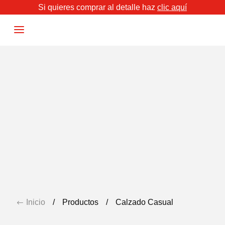
Si quieres comprar al detalle haz
clic aquí
a
OCUPACIONAL
ESCOLAR
Inicio
/
Productos
/
Calzado Casual
#