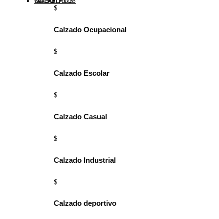
INICIO
NOSOTROS
CATÁLOGO
3
$
Calzado Ocupacional
$
Calzado Escolar
$
Calzado Casual
$
Calzado Industrial
$
Calzado deportivo